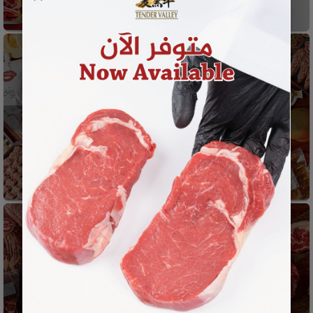
بوكسات
مشاوي
ستيك و قطعيات
بقري