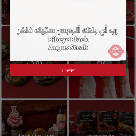
غنم
دواجن
متوفر الان
فقط للطبخ
توابل و الإضافات