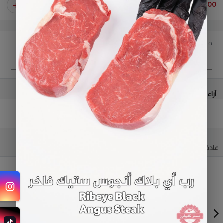
40.000 دك
1
ملاحظات
آراء العملاء
كن أول من يترك التعليق
عادة يشترى مع